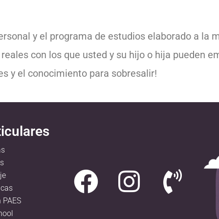
ersonal y el programa de estudios elaborado a la m
 reales con los que usted y su hijo o hija pueden 
es y el conocimiento para sobresalir!
iculares
as
s
je
icas
n PAES
hool